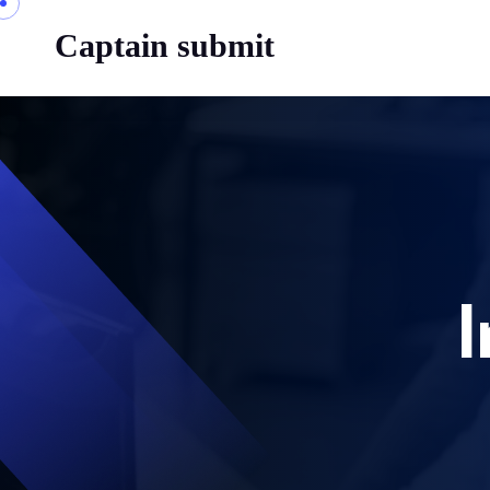
Captain submit
I