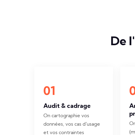
De l
01
Audit & cadrage
A
p
On cartographie vos
On
données, vos cas d'usage
(m
et vos contraintes