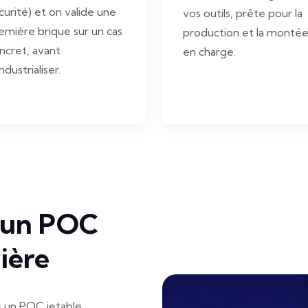
curité) et on valide une
vos outils, prête pour la
emière brique sur un cas
production et la monté
ncret, avant
en charge.
ndustrialiser.
s un POC
ière
s un POC jetable